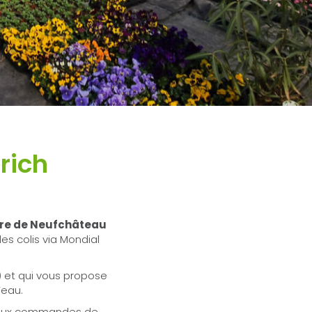
rich
re de Neufchâteau
es colis via Mondial
 et qui vous propose
’eau.
 aux commandes de