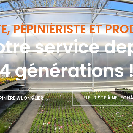
TE, PÉPINIÉRISTE ET PR
otre service de
4 générations 
FLEURISTE À NEUFCH
PINIÈRE À LONGLIER