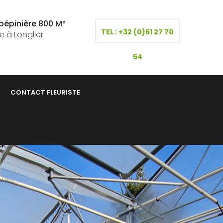
pépinière 800 M²
TEL : +32 (0)61 27 70
e à Longlier
54
CONTACT FLEURISTE