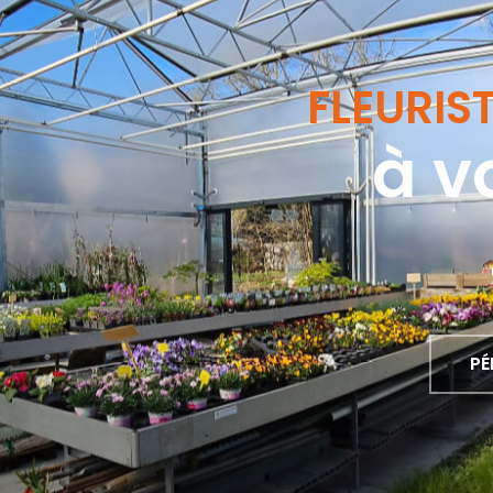
FLEURIS
à v
PÉ