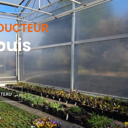
ODUCTEUR
puis
!
ÂTEAU