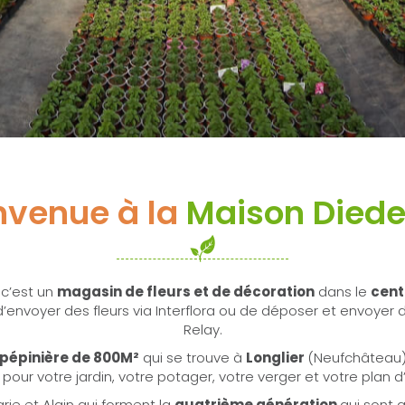
nvenue à la
Maison Diede
 c’est un
magasin de fleurs et de décoration
dans le
cent
 d’envoyer des fleurs via Interflora ou de déposer et envoyer d
Relay.
pépinière de 800M²
qui se trouve à
Longlier
(Neufchâteau)
 pour votre jardin, votre potager, votre verger et votre plan d
rie et Alain qui forment la
quatrième génération
qui sont