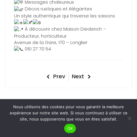
Messages chaleureux
Décos rustiques et élégantes
Un style authentique qui traverse les saisons
À découvrir chez Maison Diederich –
Producteur, horticulteur
Avenue de la Gare, 170 – Longlier
061 27 70 54
NAVIGATION
Previous
Next
Prev
Next
DE
Post
Post
L’ARTICLE
Nous utilisons des cookies pour vous garantir la meilleure
expérience sur notre site web. Si vous continuez à utiliser ce
© 2026 Maison Diederich -
Mentions légales
-
site, nous supposerons que vous en êtes satisfait.
Création du site
Creatifweb
OK